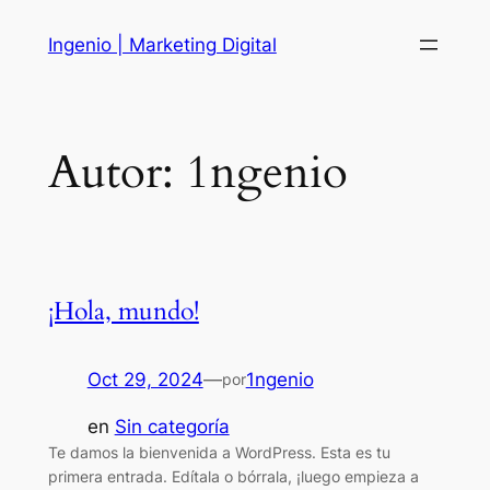
Saltar
Ingenio | Marketing Digital
al
contenido
Autor:
1ngenio
¡Hola, mundo!
Oct 29, 2024
—
1ngenio
por
en
Sin categoría
Te damos la bienvenida a WordPress. Esta es tu
primera entrada. Edítala o bórrala, ¡luego empieza a